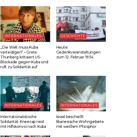
INTERNATIONALES
GESCHICHTE
„Die Welt muss Kuba
Heute:
verteidigen“ – Greta
Gedenkveranstaltungen
Thunberg kritisiert US-
zum 12. Februar 1934
Blockade gegen Kuba und
ruft zu Solidarität auf
INTERNATIONALES
INTERNATIONALES
Internationalistische
Israel beschießt
Solidarität: Kneecap reist
libanesische Wohngebiete
mit Hilfskonvoi nach Kuba
mit weißem Phosphor