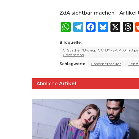
ZdA sichtbar machen – Artikel t
W
T
F
B
X
T
h
el
a
lu
Bildquelle:
a
e
c
e
r
C.Stadler/Bwag, CC BY-SA 4.0 https:
ts
g
e
s
a
Commons
A
ra
b
k
Schlagworte:
Faserhersteller
Lenz
p
m
o
y
s
p
o
Ähnliche
Artikel
k