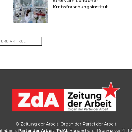
Streik am Londoner
Krebsforschungsinstitut
TERE ARTIKEL
© Zeitung der Arbeit, Organ der Partei der Arbeit
haberin:
Partei der Arbeit (PdA)
, Bundesbüro: Drorygasse 21, 1