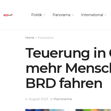
Politik
Panorama
International
Home
Panorama
Teuerung in
mehr Mensch
BRD fahren
4. August 2025
in
Panorama