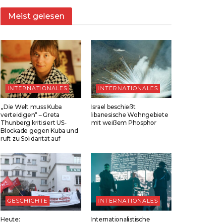
Meist gelesen
INTERNATIONALES
INTERNATIONALES
„Die Welt muss Kuba
Israel beschießt
verteidigen“ – Greta
libanesische Wohngebiete
Thunberg kritisiert US-
mit weißem Phosphor
Blockade gegen Kuba und
ruft zu Solidarität auf
GESCHICHTE
INTERNATIONALES
Heute:
Internationalistische