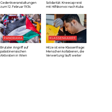
Gedenkveranstaltungen
Solidarität: Kneecap reist
zum 12. Februar 1934
mit Hilfskonvoi nach Kuba
PANORAMA
KLASSENKAMPF
Brutaler Angriff auf
Hitze ist eine Klassenfrage:
palästinensischen
Menschen kollabieren, die
Aktivisten in Wien
Verwertung läuft weiter