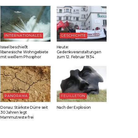
INTERNATIONALES
GESCHICHTE
Israel beschießt
Heute:
libanesische Wohngebiete
Gedenkveranstaltungen
mit weißem Phosphor
zum 12. Februar 1934
PANORAMA
FEUILLETON
Donau: Stärkste Dürre seit
Nach der Explosion
30 Jahren legt
Mammutreste frei