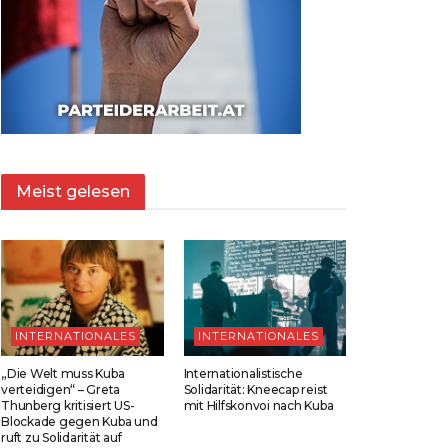
Meist gelesen
INTERNATIONALES
INTERNATIONALES
„Die Welt muss Kuba
Internationalistische
verteidigen“ – Greta
Solidarität: Kneecap reist
Thunberg kritisiert US-
mit Hilfskonvoi nach Kuba
Blockade gegen Kuba und
ruft zu Solidarität auf