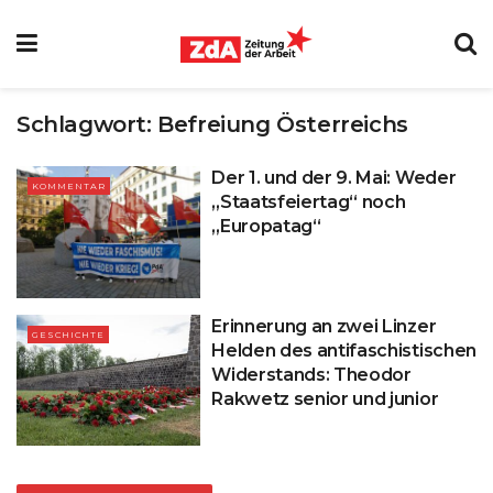
Schlagwort:
Befreiung Österreichs
Der 1. und der 9. Mai: Weder
KOMMENTAR
„Staatsfeiertag“ noch
„Europatag“
Erinnerung an zwei Linzer
GESCHICHTE
Helden des antifaschistischen
Widerstands: Theodor
Rakwetz senior und junior