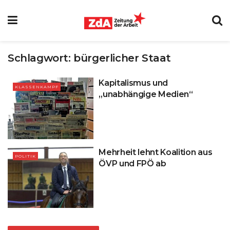
Schlagwort:
bürgerlicher Staat
Kapitalismus und
KLASSENKAMPF
„unabhängige Medien“
Mehrheit lehnt Koalition aus
POLITIK
ÖVP und FPÖ ab