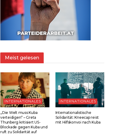
Meist gelesen
INTERNATIONALES
INTERNATIONALES
„Die Welt muss Kuba
Internationalistische
verteidigen“ – Greta
Solidarität: Kneecap reist
Thunberg kritisiert US-
mit Hilfskonvoi nach Kuba
Blockade gegen Kuba und
ruft zu Solidarität auf