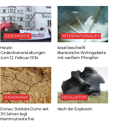
GESCHICHTE
INTERNATIONALES
Heute:
Israel beschießt
Gedenkveranstaltungen
libanesische Wohngebiete
zum 12. Februar 1934
mit weißem Phosphor
PANORAMA
FEUILLETON
Donau: Stärkste Dürre seit
Nach der Explosion
30 Jahren legt
Mammutreste frei