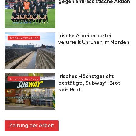
gegen antirassistische Aktion
Irische Arbeiterpartei
INTERNATIONALES
verurteilt Unruhen im Norden
Irisches Höchstgericht
INTERNATIONALES
bestätigt: „Subway“-Brot
kein Brot
Zeitung der Arbeit