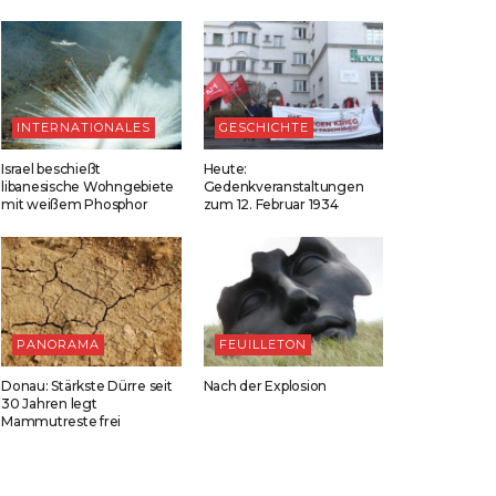
INTERNATIONALES
GESCHICHTE
Israel beschießt
Heute:
libanesische Wohngebiete
Gedenkveranstaltungen
mit weißem Phosphor
zum 12. Februar 1934
PANORAMA
FEUILLETON
Donau: Stärkste Dürre seit
Nach der Explosion
30 Jahren legt
Mammutreste frei