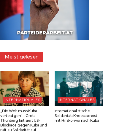
Meist gelesen
INTERNATIONALES
INTERNATIONALES
„Die Welt muss Kuba
Internationalistische
verteidigen“ – Greta
Solidarität: Kneecap reist
Thunberg kritisiert US-
mit Hilfskonvoi nach Kuba
Blockade gegen Kuba und
ruft zu Solidarität auf