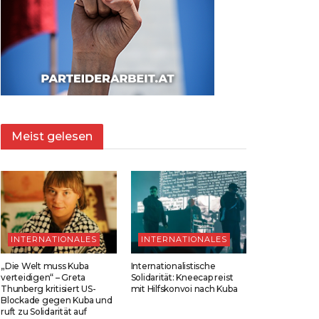
Meist gelesen
INTERNATIONALES
INTERNATIONALES
„Die Welt muss Kuba
Internationalistische
verteidigen“ – Greta
Solidarität: Kneecap reist
Thunberg kritisiert US-
mit Hilfskonvoi nach Kuba
Blockade gegen Kuba und
ruft zu Solidarität auf