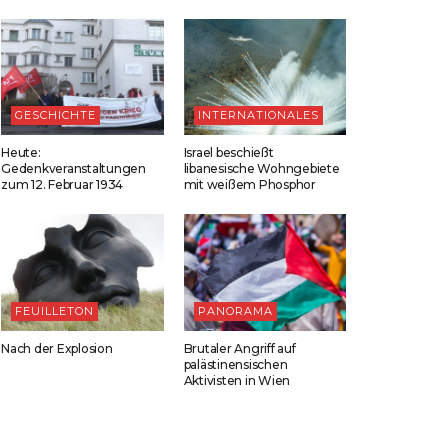
GESCHICHTE
INTERNATIONALES
Heute:
Israel beschießt
Gedenkveranstaltungen
libanesische Wohngebiete
zum 12. Februar 1934
mit weißem Phosphor
FEUILLETON
PANORAMA
Nach der Explosion
Brutaler Angriff auf
palästinensischen
Aktivisten in Wien