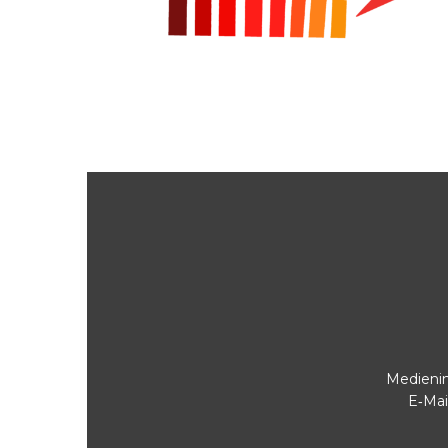
Medienin
E‑Mai