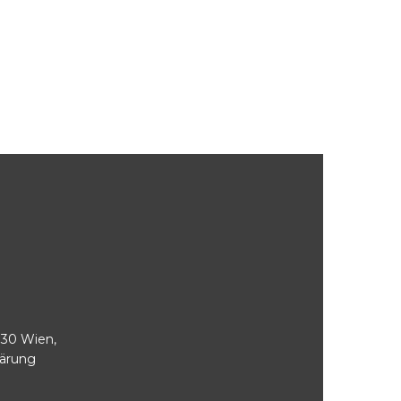
030 Wien,
lärung