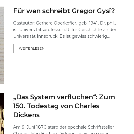
Für wen schreibt Gregor Gysi?
Gastautor: Gerhard Oberkofler, geb. 1941, Dr. phil.,
ist Universitätsprofessor i.R. für Geschichte an der
Universität Innsbruck. Es ist gewiss schwierig...
DETAILS
WEITERLESEN
„Das System verfluchen“: Zum
150. Todestag von Charles
Dickens
Am 9. Juni 1870 starb der epochale Schriftsteller
Charles John Huffam Dickens. In vielen seiner