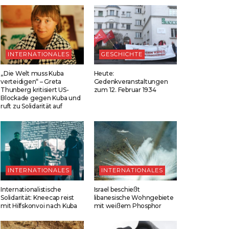
INTERNATIONALES
GESCHICHTE
„Die Welt muss Kuba
Heute:
verteidigen“ – Greta
Gedenkveranstaltungen
Thunberg kritisiert US-
zum 12. Februar 1934
Blockade gegen Kuba und
ruft zu Solidarität auf
INTERNATIONALES
INTERNATIONALES
Internationalistische
Israel beschießt
Solidarität: Kneecap reist
libanesische Wohngebiete
mit Hilfskonvoi nach Kuba
mit weißem Phosphor