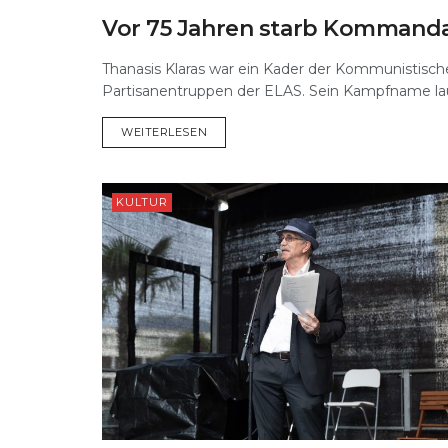
Vor 75 Jahren starb Kommandan
GESCHICHTE
Thanasis Klaras war ein Kader der Kommunistisc
Partisanentruppen der ELAS. Sein Kampfname laute
DETAILS
WEITERLESEN
KULTUR