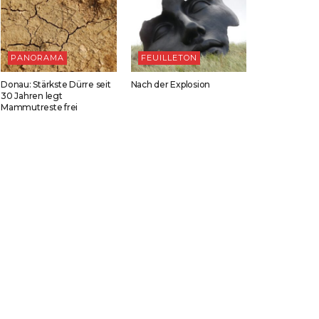
PANORAMA
FEUILLETON
Donau: Stärkste Dürre seit
Nach der Explosion
30 Jahren legt
Mammutreste frei