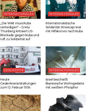
INTERNATIONALES
INTERNATIONALES
„Die Welt muss Kuba
Internationalistische
verteidigen“ – Greta
Solidarität: Kneecap reist
Thunberg kritisiert US-
mit Hilfskonvoi nach Kuba
Blockade gegen Kuba und
ruft zu Solidarität auf
GESCHICHTE
INTERNATIONALES
Heute:
Israel beschießt
Gedenkveranstaltungen
libanesische Wohngebiete
zum 12. Februar 1934
mit weißem Phosphor