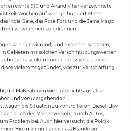
ion erreichte 910 und Anand Vihar verzeichnete
lhi ist seit Wochen auf wenige hundert Meter
as India Gate, das Rote Fort und die Jama Masjid
noch verschwommen zu erkennen.
ngen seien gravierend, und Experten schätzen,
lt in Gebieten mit solchen Verschmutzungswerten
 zehn Jahre senken könne. Trotz Verbots von
iese vielerorts gezündet, was zur Verschärfung
ht, mit Maßnahmen wie Unterrichtsausfall an
ember und vorübergehenden
wagen die Situation zu kontrollieren. Diesel-Lkw
, doch auch der Massenverkehr durch Autos,
m Problem bei. Auch hier versucht die Politik
men. Hinzu kommt aber, dass Brände auf