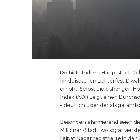
Delhi.
In Indiens Hauptstadt De
hinduistischen Lichterfest Diw
erhöht. Selbst die bisherigen H
Index (AQI) zeigt einen Durch
– deutlich über der als gefährl
Besonders alarmierend seien die
Millionen-Stadt, wo sogar viers
Lajpat Nagar registrierte in 