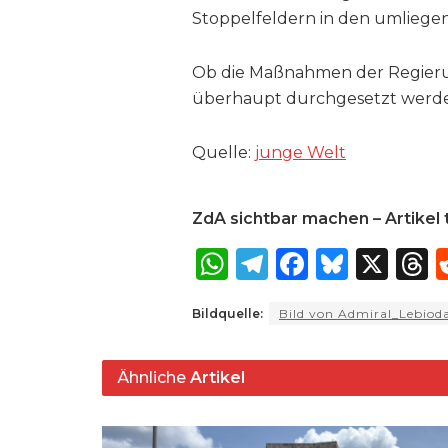
Stoppelfeldern in den umliegen
Ob die Maßnahmen der Regieru
überhaupt durchgesetzt werde
Quelle:
junge Welt
ZdA sichtbar machen – Artikel t
W
T
F
B
X
T
h
el
a
lu
Bildquelle:
Bild von Admiral_Lebiod
a
e
c
e
r
ts
g
e
s
a
Ähnliche
Artikel
A
ra
b
k
p
m
o
y
s