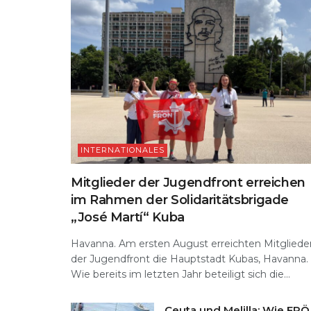
p
o
k
INTERNATIONALES
Mitglieder der Jugendfront erreichen
im Rahmen der Solidaritätsbrigade
„José Martí“ Kuba
Havanna. Am ersten August erreichten Mitgliede
der Jugendfront die Hauptstadt Kubas, Havanna.
Wie bereits im letzten Jahr beteiligt sich die...
Ceuta und Melilla: Wie FPÖ