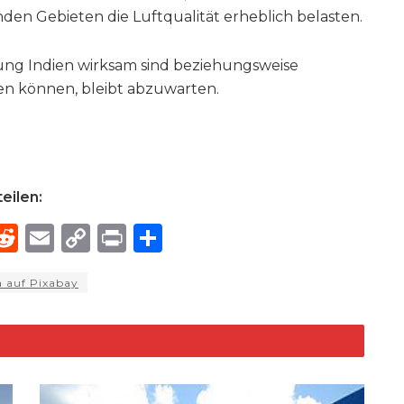
den Gebieten die Luftqualität erheblich belasten.
ng Indien wirksam sind beziehungsweise
n können, bleibt abzuwarten.
eilen:
R
E
C
P
S
h
e
m
o
ri
h
a auf Pixabay
e
d
ai
p
n
ar
di
l
y
t
e
d
t
Li
n