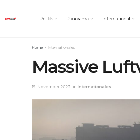
Politik
Panorama
International
Home
Internationales
Massive Luft
19. November 2023
in
Internationales