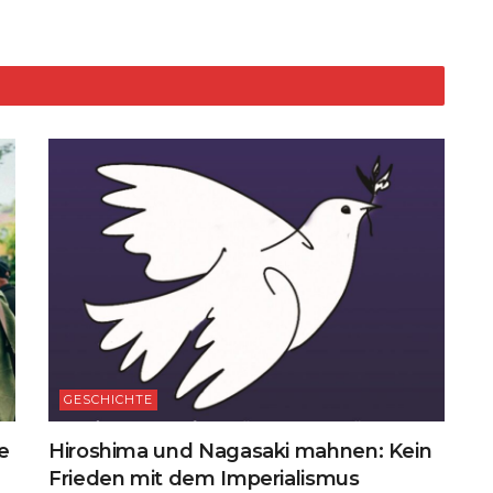
di
l
y
t
e
d
t
Li
n
k
GESCHICHTE
e
Hiroshima und Nagasaki mahnen: Kein
Frieden mit dem Imperialismus