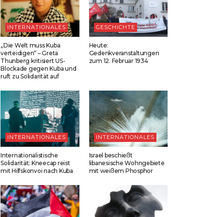
INTERNATIONALES
GESCHICHTE
„Die Welt muss Kuba
Heute:
verteidigen“ – Greta
Gedenkveranstaltungen
Thunberg kritisiert US-
zum 12. Februar 1934
Blockade gegen Kuba und
ruft zu Solidarität auf
INTERNATIONALES
INTERNATIONALES
Internationalistische
Israel beschießt
Solidarität: Kneecap reist
libanesische Wohngebiete
mit Hilfskonvoi nach Kuba
mit weißem Phosphor