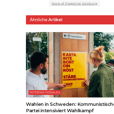
ts
g
e
s
a
Voice of Palestine Salzburg
A
ra
b
k
p
m
o
y
s
Ähnliche
Artikel
p
o
k
INTERNATIONALES
Wahlen in Schweden: Kommunistisch
Partei intensiviert Wahlkampf