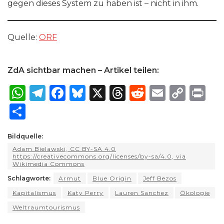
gegen dieses System zu haben ist – nicht in ihm.
Quelle:
ORF
ZdA sichtbar machen – Artikel teilen:
W
T
F
B
X
T
R
E
C
P
h
el
a
lu
h
e
m
o
ri
S
a
e
c
e
re
d
ai
p
n
h
ts
g
e
s
a
di
l
y
t
Bildquelle:
ar
Adam Bielawski, CC BY-SA 4.0
A
ra
b
k
d
t
Li
e
https://creativecommons.org/licenses/by-sa/4.0, via
Wikimedia Commons
p
m
o
y
s
n
Schlagworte:
Armut
Blue Origin
Jeff Bezos
p
o
k
Kapitalismus
Katy Perry
Lauren Sanchez
Ökologie
k
Weltraumtourismus