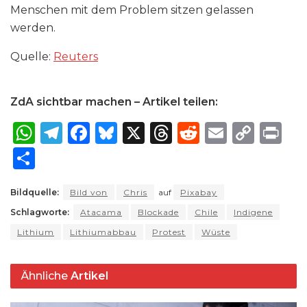
Menschen mit dem Problem sitzen gelassen
werden.
Quelle:
Reuters
ZdA sichtbar machen – Artikel teilen:
W
T
F
B
X
T
R
E
C
P
h
el
a
lu
h
e
m
o
ri
S
a
e
c
e
re
d
ai
p
n
h
ts
g
e
s
a
di
l
y
t
Bildquelle:
Bild von
Chris
auf
Pixabay
ar
Schlagworte:
A
ra
Atacama
b
k
Blockade
d
Chile
t
Indigene
Li
e
Lithium
Lithiumabbau
Protest
Wüste
p
m
o
y
s
n
p
o
k
Ähnliche
Artikel
k