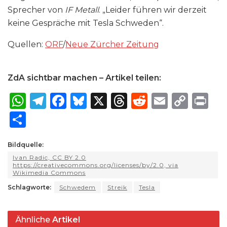
Sprecher von
IF Metall
. „Leider führen wir derzeit
keine Gespräche mit Tesla Schweden“.
Quellen:
ORF
/
Neue Zürcher Zeitung
ZdA sichtbar machen – Artikel teilen:
W
T
F
B
X
T
R
E
C
P
h
el
a
lu
h
e
m
o
ri
S
a
e
c
e
re
d
ai
p
n
h
ts
g
e
s
a
di
l
y
t
Bildquelle:
ar
Ivan Radic, CC BY 2.0
A
ra
b
k
d
t
Li
e
https://creativecommons.org/licenses/by/2.0, via
Wikimedia Commons
p
m
o
y
s
n
Schlagworte:
Schwedem
Streik
Tesla
p
o
k
k
Ähnliche
Artikel