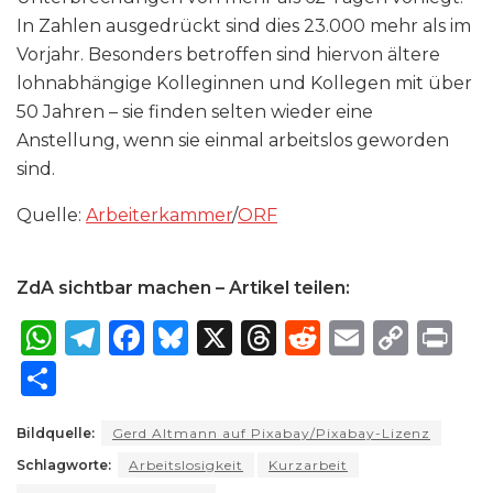
In Zahlen ausgedrückt sind dies 23.000 mehr als im
Vorjahr. Besonders betroffen sind hiervon ältere
lohnabhängige Kolleginnen und Kollegen mit über
50 Jahren – sie finden selten wieder eine
Anstellung, wenn sie einmal arbeitslos geworden
sind.
Quelle:
Arbeiterkammer
/
ORF
ZdA sichtbar machen – Artikel teilen:
W
T
F
B
X
T
R
E
C
P
h
el
a
lu
h
e
m
o
ri
S
a
e
c
e
re
d
ai
p
n
h
ts
g
e
s
a
di
l
y
t
Bildquelle:
Gerd Altmann auf Pixabay/Pixabay-Lizenz
ar
Schlagworte:
A
ra
Arbeitslosigkeit
b
k
Kurzarbeit
d
t
Li
e