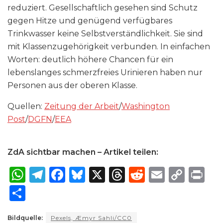
reduziert. Gesellschaftlich gesehen sind Schutz
gegen Hitze und genügend verfügbares
Trinkwasser keine Selbstverständlichkeit. Sie sind
mit Klassenzugehörigkeit verbunden. In einfachen
Worten: deutlich höhere Chancen für ein
lebenslanges schmerzfreies Urinieren haben nur
Personen aus der oberen Klasse.
Quellen:
Zeitung der Arbeit
/
Washington
Post
/
DGFN
/
EEA
ZdA sichtbar machen – Artikel teilen:
W
T
F
B
X
T
R
E
C
P
h
el
a
lu
h
e
m
o
ri
S
a
e
c
e
re
d
ai
p
n
h
ts
g
e
s
a
di
l
y
t
Bildquelle:
Pexels, Æmyr Sahli/CC0