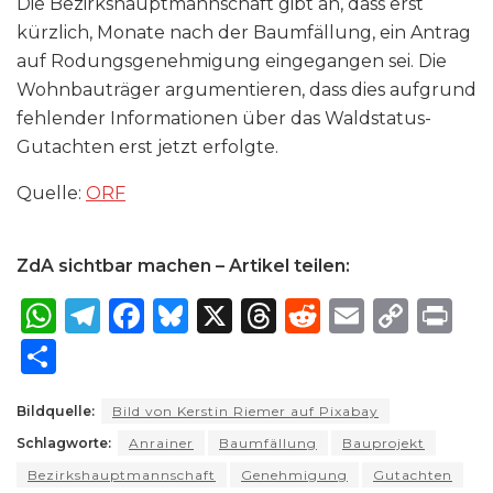
Die Bezirkshauptmannschaft gibt an, dass erst
kürzlich, Monate nach der Baumfällung, ein Antrag
auf Rodungsgenehmigung eingegangen sei. Die
Wohnbauträger argumentieren, dass dies aufgrund
fehlender Informationen über das Waldstatus-
Gutachten erst jetzt erfolgte.
Quelle:
ORF
ZdA sichtbar machen – Artikel teilen:
W
T
F
B
X
T
R
E
C
P
h
el
a
lu
h
e
m
o
ri
S
a
e
c
e
re
d
ai
p
n
h
ts
g
e
s
a
di
l
y
t
Bildquelle:
Bild von Kerstin Riemer auf Pixabay
ar
Schlagworte:
A
ra
Anrainer
b
k
Baumfällung
d
t
Bauprojekt
Li
e
Bezirkshauptmannschaft
Genehmigung
Gutachten
p
m
o
y
s
n