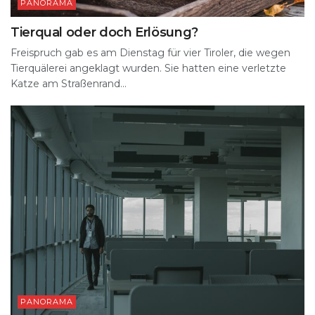
PANORAMA
Tierqual oder doch Erlösung?
Freispruch gab es am Dienstag für vier Tiroler, die wegen
Tierquälerei angeklagt wurden. Sie hatten eine verletzte
Katze am Straßenrand...
PANORAMA