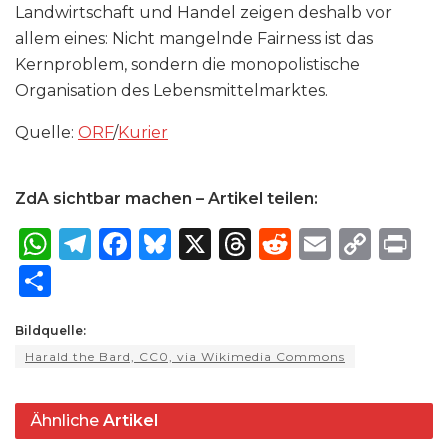
Landwirtschaft und Handel zeigen deshalb vor
allem eines: Nicht mangelnde Fairness ist das
Kernproblem, sondern die monopolistische
Organisation des Lebensmittelmarktes.
Quelle:
ORF
/
Kurier
ZdA sichtbar machen – Artikel teilen:
W
T
F
B
X
T
R
E
C
P
h
el
a
lu
h
e
m
o
ri
S
a
e
c
e
re
d
ai
p
n
h
ts
g
e
s
a
di
l
y
t
Bildquelle:
ar
Harald the Bard, CC0, via Wikimedia Commons
A
ra
b
k
d
t
Li
e
p
m
o
y
s
n
Ähnliche
Artikel
p
o
k