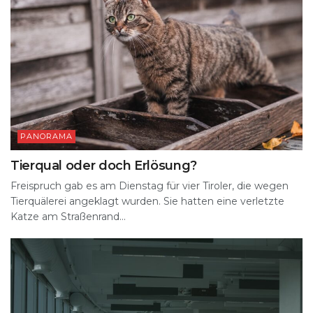
PANORAMA
Tierqual oder doch Erlösung?
Freispruch gab es am Dienstag für vier Tiroler, die wegen
Tierquälerei angeklagt wurden. Sie hatten eine verletzte
Katze am Straßenrand...