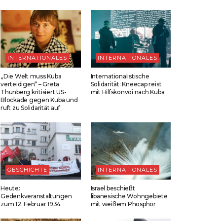
INTERNATIONALES
INTERNATIONALES
„Die Welt muss Kuba
Internationalistische
verteidigen“ – Greta
Solidarität: Kneecap reist
Thunberg kritisiert US-
mit Hilfskonvoi nach Kuba
Blockade gegen Kuba und
ruft zu Solidarität auf
GESCHICHTE
INTERNATIONALES
Heute:
Israel beschießt
Gedenkveranstaltungen
libanesische Wohngebiete
zum 12. Februar 1934
mit weißem Phosphor