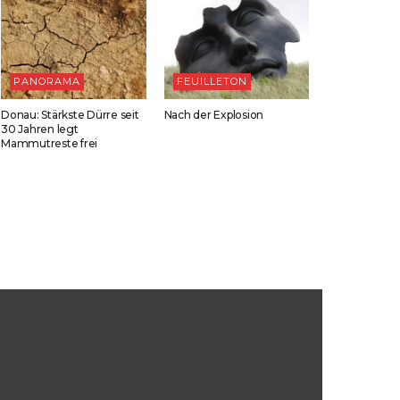
PANORAMA
FEUILLETON
Donau: Stärkste Dürre seit
Nach der Explosion
30 Jahren legt
Mammutreste frei