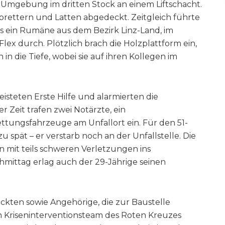
-Umgebung im dritten Stock an einem Liftschacht.
zbrettern und Latten abgedeckt. Zeitgleich führte
lls ein Rumäne aus dem Bezirk Linz-Land, im
lex durch. Plötzlich brach die Holzplattform ein,
in die Tiefe, wobei sie auf ihren Kollegen im
leisteten Erste Hilfe und alarmierten die
r Zeit trafen zwei Notärzte, ein
ettungsfahrzeuge am Unfallort ein. Für den 51-
u spät – er verstarb noch an der Unfallstelle. Die
mit teils schweren Verletzungen ins
mittag erlag auch der 29-Jährige seinen
kten sowie Angehörige, die zur Baustelle
riseninterventionsteam des Roten Kreuzes