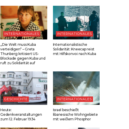
INTERNATIONALES
INTERNATIONALES
„Die Welt muss Kuba
Internationalistische
verteidigen“ – Greta
Solidarität: Kneecap reist
Thunberg kritisiert US-
mit Hilfskonvoi nach Kuba
Blockade gegen Kuba und
ruft zu Solidarität auf
GESCHICHTE
INTERNATIONALES
Heute:
Israel beschießt
Gedenkveranstaltungen
libanesische Wohngebiete
zum 12. Februar 1934
mit weißem Phosphor