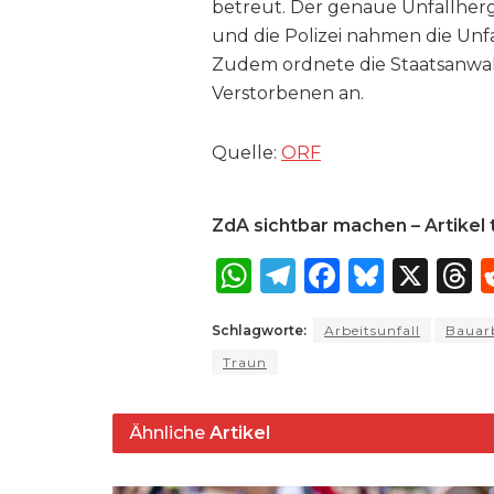
betreut. Der genaue Unfallherg
und die Polizei nahmen die Unf
Zudem ordnete die Staatsanwal
Verstorbenen an.
Quelle:
ORF
ZdA sichtbar machen – Artikel t
W
T
F
B
X
T
h
el
a
lu
Schlagworte:
Arbeitsunfall
Bauarb
a
e
c
e
r
Traun
ts
g
e
s
a
A
ra
b
k
Ähnliche
Artikel
p
m
o
y
s
p
o