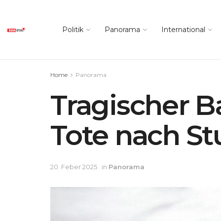
Politik
Panorama
International
Home
Panorama
Tragischer Ba
Tote nach Stu
20. Feber 2025
in
Panorama