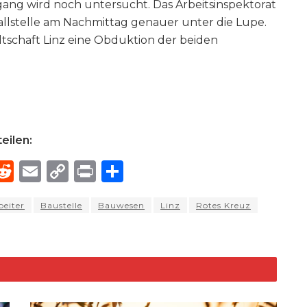
ang wird noch untersucht. Das Arbeitsinspektorat
allstelle am Nachmittag genauer unter die Lupe.
tschaft Linz eine Obduktion der beiden
eilen:
R
E
C
P
S
h
e
m
o
ri
h
eiter
Baustelle
Bauwesen
Linz
Rotes Kreuz
e
d
ai
p
n
ar
di
l
y
t
e
d
t
Li
n
k