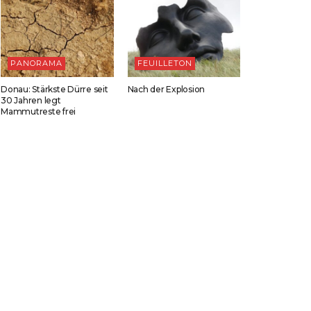
PANORAMA
FEUILLETON
Donau: Stärkste Dürre seit
Nach der Explosion
30 Jahren legt
Mammutreste frei