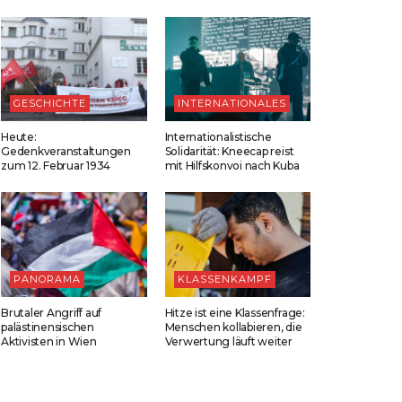
GESCHICHTE
INTERNATIONALES
Heute:
Internationalistische
Gedenkveranstaltungen
Solidarität: Kneecap reist
zum 12. Februar 1934
mit Hilfskonvoi nach Kuba
PANORAMA
KLASSENKAMPF
Brutaler Angriff auf
Hitze ist eine Klassenfrage:
palästinensischen
Menschen kollabieren, die
Aktivisten in Wien
Verwertung läuft weiter