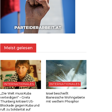
Meist gelesen
INTERNATIONALES
INTERNATIONALES
„Die Welt muss Kuba
Israel beschießt
verteidigen“ – Greta
libanesische Wohngebiete
Thunberg kritisiert US-
mit weißem Phosphor
Blockade gegen Kuba und
ruft zu Solidarität auf