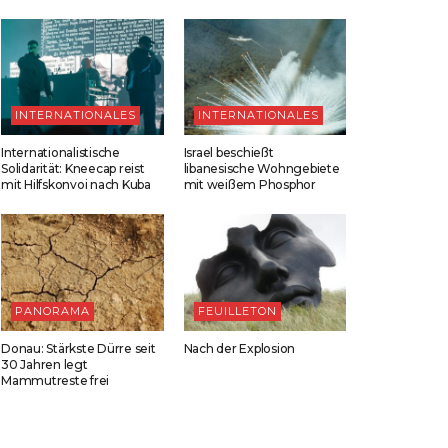
INTERNATIONALES
INTERNATIONALES
Internationalistische
Israel beschießt
Solidarität: Kneecap reist
libanesische Wohngebiete
mit Hilfskonvoi nach Kuba
mit weißem Phosphor
PANORAMA
FEUILLETON
Donau: Stärkste Dürre seit
Nach der Explosion
30 Jahren legt
Mammutreste frei