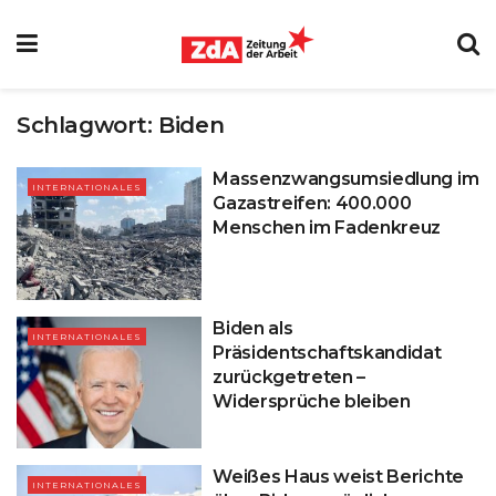
Schlagwort:
Biden
Massenzwangsumsiedlung im
INTERNATIONALES
Gazastreifen: 400.000
Menschen im Fadenkreuz
Biden als
INTERNATIONALES
Präsidentschaftskandidat
zurückgetreten –
Widersprüche bleiben
Weißes Haus weist Berichte
INTERNATIONALES