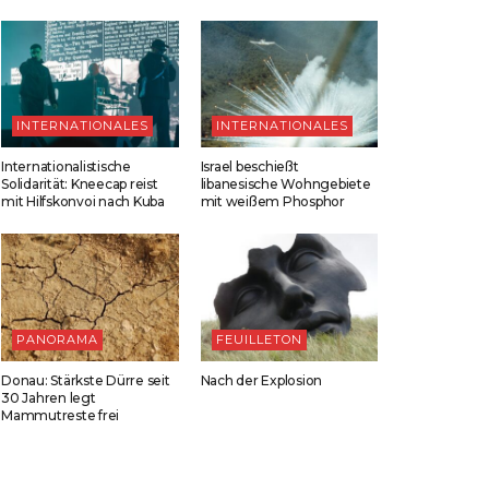
INTERNATIONALES
INTERNATIONALES
Internationalistische
Israel beschießt
Solidarität: Kneecap reist
libanesische Wohngebiete
mit Hilfskonvoi nach Kuba
mit weißem Phosphor
PANORAMA
FEUILLETON
Donau: Stärkste Dürre seit
Nach der Explosion
30 Jahren legt
Mammutreste frei