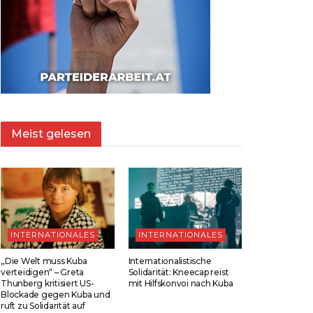
Meist gelesen
INTERNATIONALES
INTERNATIONALES
„Die Welt muss Kuba
Internationalistische
verteidigen“ – Greta
Solidarität: Kneecap reist
Thunberg kritisiert US-
mit Hilfskonvoi nach Kuba
Blockade gegen Kuba und
ruft zu Solidarität auf