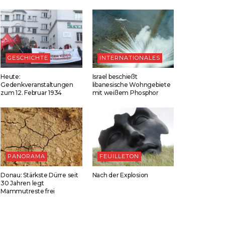
GESCHICHTE
INTERNATIONALES
Heute:
Israel beschießt
Gedenkveranstaltungen
libanesische Wohngebiete
zum 12. Februar 1934
mit weißem Phosphor
PANORAMA
FEUILLETON
Donau: Stärkste Dürre seit
Nach der Explosion
30 Jahren legt
Mammutreste frei