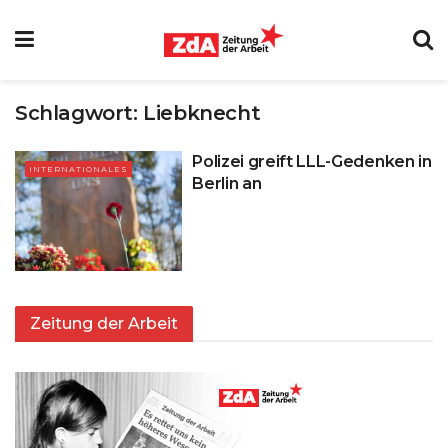
Schlagwort:
Liebknecht
Polizei greift LLL-Gedenken in
INTERNATIONALES
Berlin an
Zeitung der Arbeit