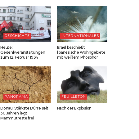
GESCHICHTE
INTERNATIONALES
Heute:
Israel beschießt
Gedenkveranstaltungen
libanesische Wohngebiete
zum 12. Februar 1934
mit weißem Phosphor
PANORAMA
FEUILLETON
Donau: Stärkste Dürre seit
Nach der Explosion
30 Jahren legt
Mammutreste frei