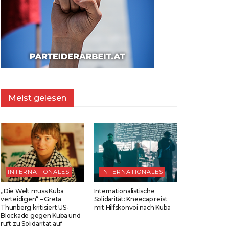
Meist gelesen
INTERNATIONALES
INTERNATIONALES
„Die Welt muss Kuba
Internationalistische
verteidigen“ – Greta
Solidarität: Kneecap reist
Thunberg kritisiert US-
mit Hilfskonvoi nach Kuba
Blockade gegen Kuba und
ruft zu Solidarität auf