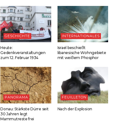
GESCHICHTE
INTERNATIONALES
Heute:
Israel beschießt
Gedenkveranstaltungen
libanesische Wohngebiete
zum 12. Februar 1934
mit weißem Phosphor
PANORAMA
FEUILLETON
Donau: Stärkste Dürre seit
Nach der Explosion
30 Jahren legt
Mammutreste frei