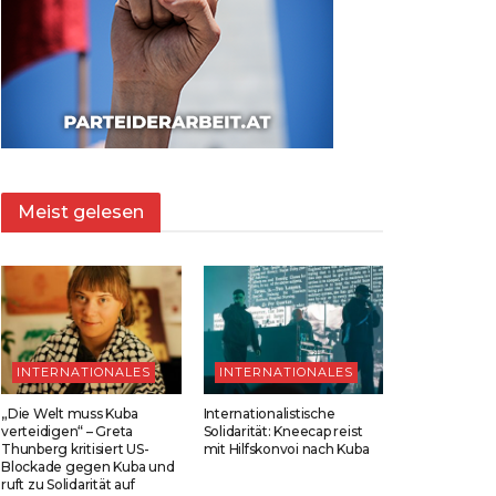
Meist gelesen
INTERNATIONALES
INTERNATIONALES
„Die Welt muss Kuba
Internationalistische
verteidigen“ – Greta
Solidarität: Kneecap reist
Thunberg kritisiert US-
mit Hilfskonvoi nach Kuba
Blockade gegen Kuba und
ruft zu Solidarität auf