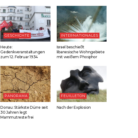
GESCHICHTE
INTERNATIONALES
Heute:
Israel beschießt
Gedenkveranstaltungen
libanesische Wohngebiete
zum 12. Februar 1934
mit weißem Phosphor
PANORAMA
FEUILLETON
Donau: Stärkste Dürre seit
Nach der Explosion
30 Jahren legt
Mammutreste frei