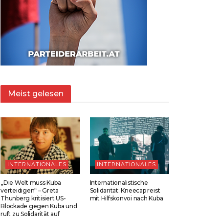
Meist gelesen
INTERNATIONALES
INTERNATIONALES
„Die Welt muss Kuba
Internationalistische
verteidigen“ – Greta
Solidarität: Kneecap reist
Thunberg kritisiert US-
mit Hilfskonvoi nach Kuba
Blockade gegen Kuba und
ruft zu Solidarität auf