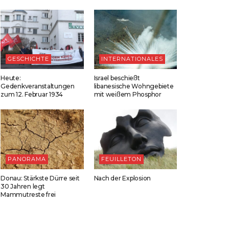
GESCHICHTE
INTERNATIONALES
Heute:
Israel beschießt
Gedenkveranstaltungen
libanesische Wohngebiete
zum 12. Februar 1934
mit weißem Phosphor
PANORAMA
FEUILLETON
Donau: Stärkste Dürre seit
Nach der Explosion
30 Jahren legt
Mammutreste frei