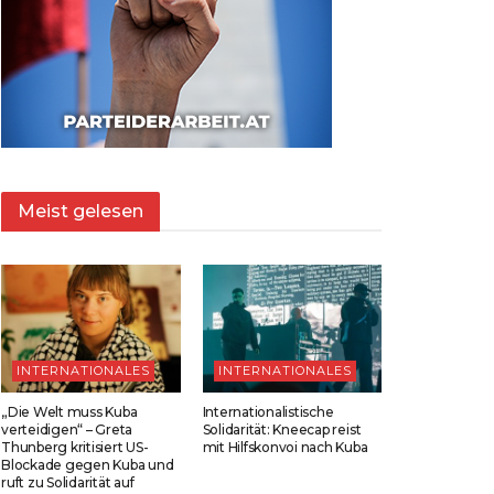
Meist gelesen
INTERNATIONALES
INTERNATIONALES
„Die Welt muss Kuba
Internationalistische
verteidigen“ – Greta
Solidarität: Kneecap reist
Thunberg kritisiert US-
mit Hilfskonvoi nach Kuba
Blockade gegen Kuba und
ruft zu Solidarität auf