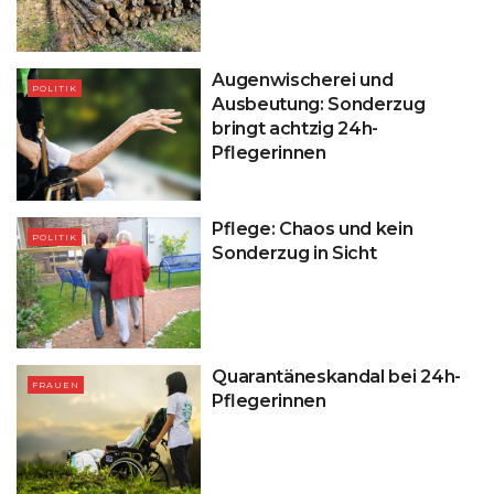
Augenwischerei und
POLITIK
Ausbeutung: Sonderzug
bringt achtzig 24h-
Pflegerinnen
Pflege: Chaos und kein
POLITIK
Sonderzug in Sicht
Quarantäneskandal bei 24h-
FRAUEN
Pflegerinnen