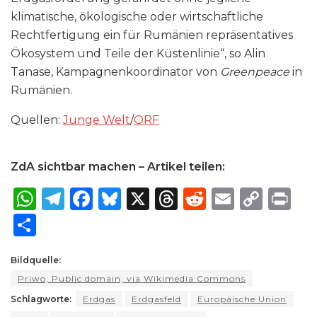
klimatische, ökologische oder wirtschaftliche
Rechtfertigung ein für Rumänien repräsentatives
Ökosystem und Teile der Küstenlinie“, so Alin
Tanase, Kampagnenkoordinator von
Greenpeace
in
Rumänien.
Quellen:
Junge Welt
/
ORF
ZdA sichtbar machen – Artikel teilen:
W
T
F
B
X
T
R
E
C
P
h
el
a
lu
h
e
m
o
ri
S
a
e
c
e
re
d
ai
p
n
h
ts
g
e
s
a
di
l
y
t
Bildquelle:
ar
Priwo, Public domain, via Wikimedia Commons
A
ra
b
k
d
t
Li
e
Schlagworte:
Erdgas
Erdgasfeld
Europäische Union
p
m
o
y
s
n