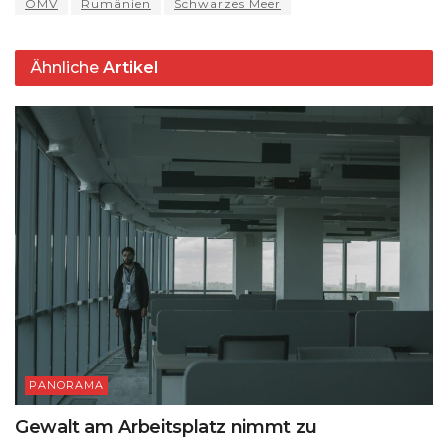
OMV
Rumänien
Schwarzes Meer
p
o
k
k
Ähnliche
Artikel
PANORAMA
Gewalt am Arbeitsplatz nimmt zu