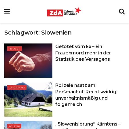
Schlagwort:
Slowenien
Getötet vom Ex – Ein
FRAUEN
Frauenmord mehr in der
Statistik des Versagens
Polizeieinsatz am
PANORAMA
Peršmanhof: Rechtswidrig,
unverhältnismäßig und
folgenreich
„Slowenisierung“ Kärntens –
POLITIK