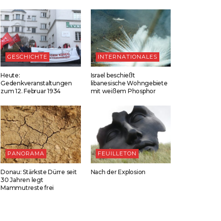
GESCHICHTE
INTERNATIONALES
Heute:
Israel beschießt
Gedenkveranstaltungen
libanesische Wohngebiete
zum 12. Februar 1934
mit weißem Phosphor
PANORAMA
FEUILLETON
Donau: Stärkste Dürre seit
Nach der Explosion
30 Jahren legt
Mammutreste frei