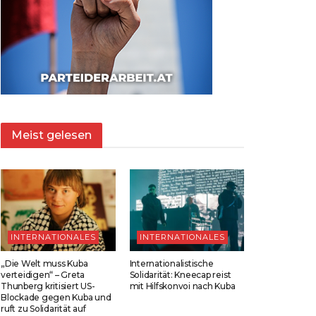
Meist gelesen
INTERNATIONALES
INTERNATIONALES
„Die Welt muss Kuba
Internationalistische
verteidigen“ – Greta
Solidarität: Kneecap reist
Thunberg kritisiert US-
mit Hilfskonvoi nach Kuba
Blockade gegen Kuba und
ruft zu Solidarität auf