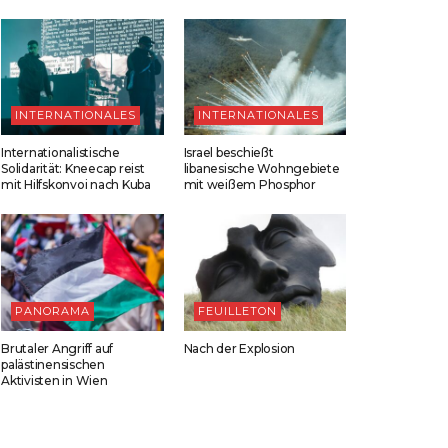
INTERNATIONALES
INTERNATIONALES
Internationalistische
Israel beschießt
Solidarität: Kneecap reist
libanesische Wohngebiete
mit Hilfskonvoi nach Kuba
mit weißem Phosphor
PANORAMA
FEUILLETON
Brutaler Angriff auf
Nach der Explosion
palästinensischen
Aktivisten in Wien