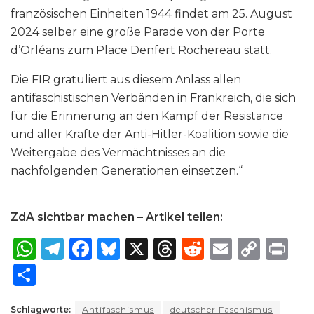
französischen Einheiten 1944 findet am 25. August
2024 selber eine große Parade von der Porte
d’Orléans zum Place Denfert Rochereau statt.
Die FIR gratuliert aus diesem Anlass allen
antifaschistischen Verbänden in Frankreich, die sich
für die Erinnerung an den Kampf der Resistance
und aller Kräfte der Anti-Hitler-Koalition sowie die
Weitergabe des Vermächtnisses an die
nachfolgenden Generationen einsetzen.“
ZdA sichtbar machen – Artikel teilen:
W
T
F
B
X
T
R
E
C
P
h
el
a
lu
h
e
m
o
ri
S
a
e
c
e
re
d
ai
p
n
h
Schlagworte:
Antifaschismus
deutscher Faschismus