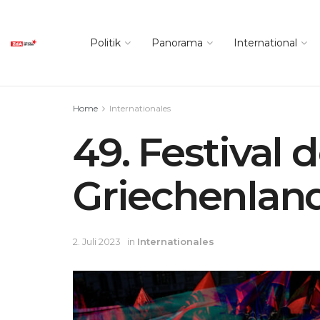
Politik
Panorama
International
Home
Internationales
49. Festival
Griechenlan
2. Juli 2023
in
Internationales