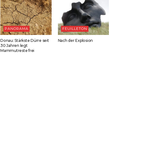
PANORAMA
FEUILLETON
Donau: Stärkste Dürre seit
Nach der Explosion
30 Jahren legt
Mammutreste frei