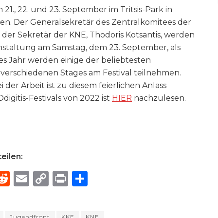
21., 22. und 23. September im Tritsis-Park in
en. Der Generalsekretär des Zentralkomitees der
 der Sekretär der KNE, Thodoris Kotsantis, werden
anstaltung am Samstag, dem 23. September, als
s Jahr werden einige der beliebtesten
 verschiedenen Stages am Festival teilnehmen.
i der Arbeit ist zu diesem feierlichen Anlass
digitis-Festivals von 2022 ist
HIER
nachzulesen.
eilen:
R
E
C
P
S
h
e
m
o
ri
h
e
d
ai
p
n
ar
Jugendfront
KKE
KNE