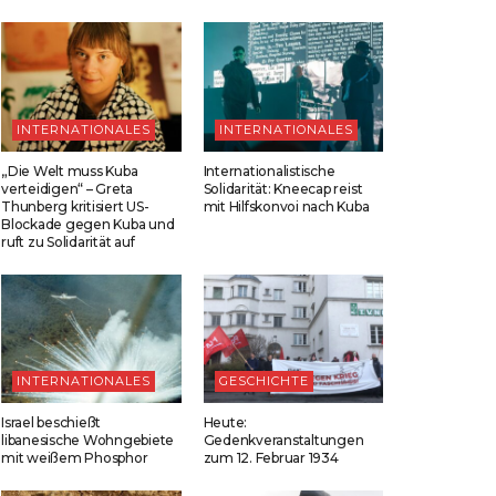
INTERNATIONALES
INTERNATIONALES
„Die Welt muss Kuba
Internationalistische
verteidigen“ – Greta
Solidarität: Kneecap reist
Thunberg kritisiert US-
mit Hilfskonvoi nach Kuba
Blockade gegen Kuba und
ruft zu Solidarität auf
INTERNATIONALES
GESCHICHTE
Israel beschießt
Heute:
libanesische Wohngebiete
Gedenkveranstaltungen
mit weißem Phosphor
zum 12. Februar 1934