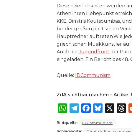
Diese Feierlichkeiten werden am 
Athen ihren Höhepunkt erreich
KKE, Dimitris Koutsoumbas, und
bei der großen politischen Ver
Hauptredner auftreten.Wie jede
griechischen Musikkünstler auf
Auch die
Jugendfront
der Parte
eingeladen. Ein Bericht des 48. O
Quelle:
IDCommunism
ZdA sichtbar machen – Artikel t
W
T
F
B
X
T
h
el
a
lu
Bildquelle:
IDCommunism
a
e
c
e
r
Schlagworte:
Dimitris Koutsoumbas