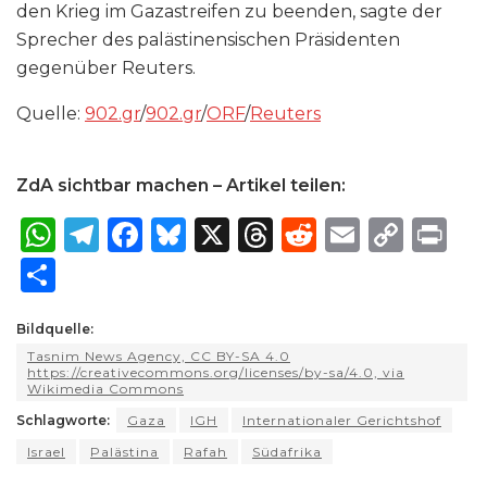
den Krieg im Gazastreifen zu beenden, sagte der
Sprecher des palästinensischen Präsidenten
gegenüber Reuters.
Quelle:
902​.gr
/
902​.gr
/
ORF
/
Reuters
ZdA sichtbar machen – Artikel teilen:
W
T
F
B
X
T
R
E
C
P
h
el
a
lu
h
e
m
o
ri
S
a
e
c
e
re
d
ai
p
n
h
ts
g
e
s
a
di
l
y
t
Bildquelle:
ar
Tasnim News Agency, CC BY-SA 4.0
A
ra
b
k
d
t
Li
e
https://creativecommons.org/licenses/by-sa/4.0, via
Wikimedia Commons
p
m
o
y
s
n
Schlagworte:
Gaza
IGH
Internationaler Gerichtshof
p
o
k
Israel
Palästina
Rafah
Südafrika
k