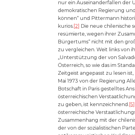
nur ein Auseinanderfallen der
demokratischen Regierung und d
können“ und Pittermann historis
kurios.
[2]
Die neue chilenische s
resümierte, wegen ihrer Zusa
Bürgertums“ nicht mit den gro
zu vergleichen. Weit links von 
„Unterstützung der von Salvado
Österreich, so wie das im Stan
Zeitgeist angepasst zu lesen ist
Mai 1973 von der Regierung Alle
Botschaft in Paris gestelltes An
österreichischen Verstaatlich
zu geben, ist kennzeichnend.
[5]
österreichische Verstaatlichun
Zusammenhang mit der chilenisc
der von der sozialistischen P