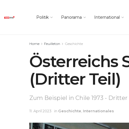
Politik
Panorama
International
Home
Feuilleton
Geschichte
Österreichs 
(Dritter Teil)
Zum Beispiel in Chile 1973 - Dritter
11. April 2023
in
Geschichte
,
Internationales