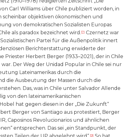
tz (1910–1978) redigierten Zeitschrift „Die
von Carl Williams über Chile publiziert worden, in
n scheinbar objektiven ökonomischen und
mmung von demokratischen Sozialisten Europas
hile als paradox bezeichnet wird.
Czernetz war
[7]
Sozialistischen Partei für die Außenpolitik innert
ndenziösen Berichterstattung erwiderte der
e Priester Herbert Berger (1933–2021), der in Chile
ig war. Der Weg der Unidad Popular in Chile sei nur
eutung Lateinamerikas durch die
und die Ausbeutung der Massen durch die
rstehen. Das, was in Chile unter Salvador Allende
lig von den lateinamerikanischen
Hobel hat gegen diesen in der „Die Zukunft“
rbert Berger von Santiago aus protestiert, Berger
, Caposinos Revolucionarios und ähnlichen
onen“ entsprechen. Das sei „ein Standpunkt, der
ten Teilen der UP abgelehnt wird“.
So hat
[9]