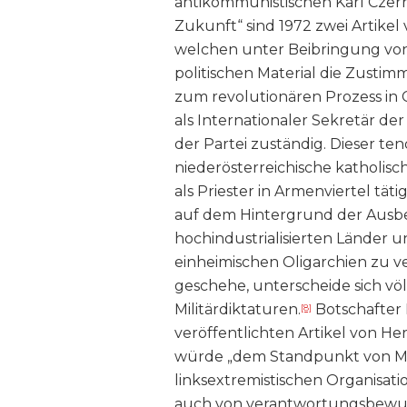
antikommunistischen Karl Czerne
Zukunft“ sind 1972 zwei Artikel 
welchen unter Beibringung vo
politischen Material die Zusti
zum revolutionären Prozess in C
als Internationaler Sekretär der 
der Partei zuständig. Dieser te
niederösterreichische katholisch
als Priester in Armenviertel tät
auf dem Hintergrund der Ausb
hochindustrialisierten Länder 
einheimischen Oligarchien zu ve
geschehe, unterscheide sich völ
Militärdiktaturen.
Botschafter 
[8]
veröffentlichten Artikel von He
würde „dem Standpunkt von MIR
linksextremistischen Organisati
auch von verantwortungsbewuss