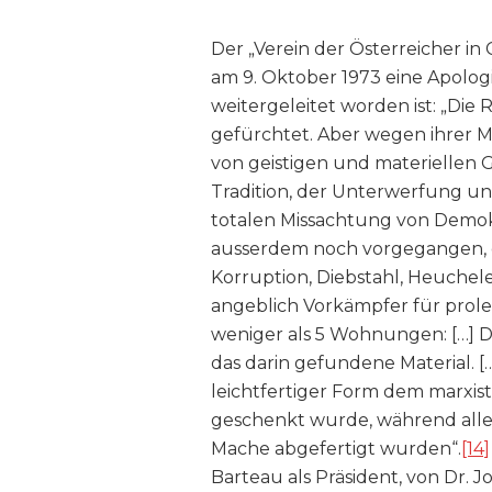
Der „Verein der Österreicher in
am 9. Oktober 1973 eine Apologi
weitergeleitet worden ist: „Die
gefürchtet. Aber wegen ihrer M
von geistigen und materiellen 
Tradition, der Unterwerfung un
totalen Missachtung von Demokr
ausserdem noch vorgegangen, das 
Korruption, Diebstahl, Heuchelei
angeblich Vorkämpfer für prolet
weniger als 5 Wohnungen: […] 
das darin gefundene Material. […
leichtfertiger Form dem marxi
geschenkt wurde, während all
Mache abgefertigt wurden“.
[14]
Barteau als Präsident, von Dr. J