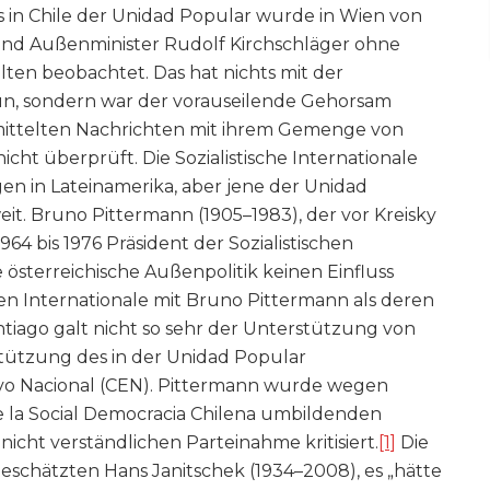
s in Chile der Unidad Popular wurde in Wien von
nd Außenminister Rudolf Kirchschläger ohne
lten beobachtet. Das hat nichts mit der
tun, sondern war der vorauseilende Gehorsam
ittelten Nachrichten mit ihrem Gemenge von
t überprüft. Die Sozialistische Internationale
en in Lateinamerika, aber jene der Unidad
eit. Bruno Pittermann (1905–1983), der vor Kreisky
64 bis 1976 Präsident der Sozialistischen
e österreichische Außenpolitik keinen Einfluss
chen Internationale mit Bruno Pittermann als deren
ntiago galt nicht so sehr der Unterstützung von
stützung des in der Unidad Popular
ivo Nacional (CEN). Pittermann wurde wegen
 de la Social Democracia Chilena umbildenden
 nicht verständlichen Parteinahme kritisiert.
[1]
Die
geschätzten Hans Janitschek (1934–2008), es „hätte