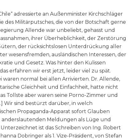
 Chile“ adressierte an Außenminister Kirchschläger
e des Militärputsches, die von der Botschaft gerne
 Regierung Allende war unbeliebt, gehasst und
assnahmen, ihrer Überheblichkeit, der Zerstörung
Gütern, der rücksichtslosen Unterdrückung aller
ter wesensfremden, ausländischen Interessen, der
atie und Gesetz. Was hinter den Kulissen
erfahren wir erst jetzt, leider viel zu spät.
 waren normal bei allen Arrivierten. Dr. Allende,
arische Gleichheit und Einfachheit, hatte nicht
Das Tollste aber waren seine Porno-Zimmer und
] Wir sind bestürzt darüber, in welch
stischen Propaganda-Apparat sofort Glauben
e anderslautenden Meldungen als Lüge und
Unterzeichnet ist das Schreiben von Ing. Robert
ohanna Dobringer als 1. Vize-Präsident, von Stefan