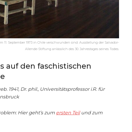
m 11. September 1973 in Chile verschwunden sind. Ausstellung der Salvador-
Allende-Stiftung anlässlich des 30. Jahrestages seines Todes.
s auf den faschistischen
le
. 1941, Dr. phil., Universitätsprofessor i.R. für
Innsbruck
 Problem: Hier geht’s zum
ersten Teil
und zum