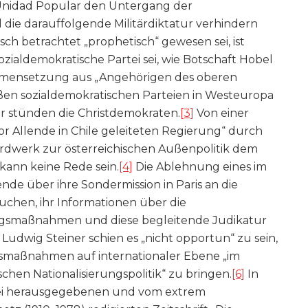
 Unidad Popular den Untergang der
ie darauffolgende Militärdiktatur verhindern
ch betrachtet „prophetisch“ gewesen sei, ist
ozialdemokratische Partei sei, wie Botschaft Hobel
mmensetzung aus „Angehörigen des oberen
ßen sozialdemokratischen Parteien in Westeuropa
ihr stünden die Christdemokraten.
[3]
Von einer
r Allende in Chile geleiteten Regierung“ durch
dardwerk zur österreichischen Außenpolitik dem
, kann keine Rede sein.
[4]
Die Ablehnung eines im
nde über ihre Sondermission in Paris an die
suchen, ihr Informationen über die
ungsmaßnahmen und diese begleitende Judikatur
Ludwig Steiner schien es „nicht opportun“ zu sein,
gsmaßnahmen auf internationaler Ebene „im
hen Nationalisierungspolitik“ zu bringen.
[6]
In
artei herausgegebenen und vom extrem