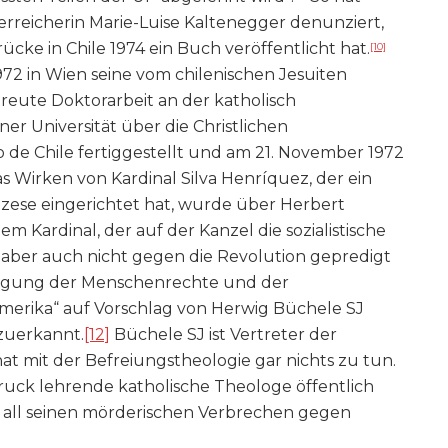
erreicherin Marie-Luise Kaltenegger denunziert,
ücke in Chile 1974 ein Buch veröffentlicht hat.
[10]
972 in Wien seine vom chilenischen Jesuiten
reute Doktorarbeit an der katholisch
er Universität über die Christlichen
 de Chile fertiggestellt und am 21. November 1972
s Wirken von Kardinal Silva Henríquez, der ein
 Diözese eingerichtet hat, wurde über Herbert
m Kardinal, der auf der Kanzel die sozialistische
, aber auch nicht gegen die Revolution gepredigt
idigung der Menschenrechte und der
merika“ auf Vorschlag von Herwig Büchele SJ
 zuerkannt.
[12]
Büchele SJ ist Vertreter der
hat mit der Befreiungstheologie gar nichts zu tun.
bruck lehrende katholische Theologe öffentlich
t all seinen mörderischen Verbrechen gegen