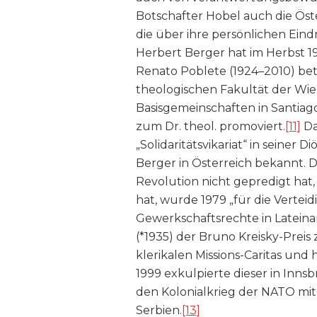
Botschafter Hobel auch die Öst
die über ihre persönlichen Eindr
Herbert Berger hat im Herbst 1
Renato Poblete (1924–2010) bet
theologischen Fakultät der Wien
Basisgemeinschaften in Santiago
zum Dr. theol. promoviert.
[11]
Da
„Solidaritätsvikariat“ in seiner
Berger in Österreich bekannt. De
Revolution nicht gepredigt hat
hat, wurde 1979 „für die Verte
Gewerkschaftsrechte in Lateina
(*1935) der Bruno Kreisky-Preis
klerikalen Missions-Caritas und 
1999 exkulpierte dieser in Inns
den Kolonialkrieg der NATO mi
Serbien.
[13]