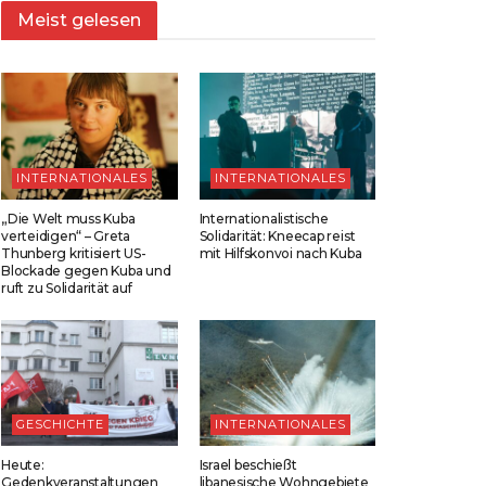
Meist gelesen
INTERNATIONALES
INTERNATIONALES
„Die Welt muss Kuba
Internationalistische
verteidigen“ – Greta
Solidarität: Kneecap reist
Thunberg kritisiert US-
mit Hilfskonvoi nach Kuba
Blockade gegen Kuba und
ruft zu Solidarität auf
GESCHICHTE
INTERNATIONALES
Heute:
Israel beschießt
Gedenkveranstaltungen
libanesische Wohngebiete