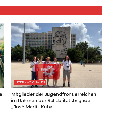
d
t
Li
n
k
INTERNATIONALES
e
Mitglieder der Jugendfront erreichen
im Rahmen der Solidaritätsbrigade
„José Martí“ Kuba