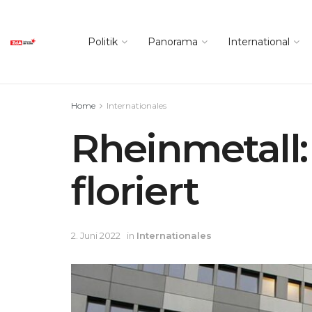
Politik
Panorama
International
Home
Internationales
Rheinmetall:
floriert
2. Juni 2022
in
Internationales