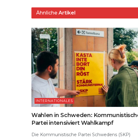
A
ra
b
k
Ähnliche
Artikel
p
m
o
y
s
p
o
k
INTERNATIONALES
Wahlen in Schweden: Kommunistisch
Partei intensiviert Wahlkampf
Die Kommunistische Partei Schwedens (SKP)