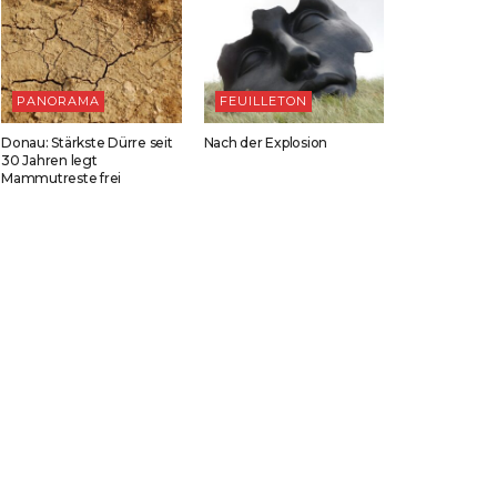
PANORAMA
FEUILLETON
Donau: Stärkste Dürre seit
Nach der Explosion
30 Jahren legt
Mammutreste frei