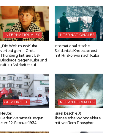
INTERNATIONALES
INTERNATIONALES
„Die Welt muss Kuba
Internationalistische
verteidigen“ – Greta
Solidarität: Kneecap reist
Thunberg kritisiert US-
mit Hilfskonvoi nach Kuba
Blockade gegen Kuba und
ruft zu Solidarität auf
GESCHICHTE
INTERNATIONALES
Heute:
Israel beschießt
Gedenkveranstaltungen
libanesische Wohngebiete
zum 12. Februar 1934
mit weißem Phosphor