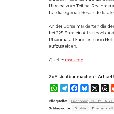
Ukraine zum Teil bei Rheinmeta
für die eigenen Bestände kaufe
An der Börse markierten die de
bei 225 Euro ein Allzeithoch. A
Rheinmetall kann sich nun Hof
aufzusteigen.
Quelle:
msn​.com
ZdA sichtbar machen – Artikel t
W
T
F
B
X
T
h
el
a
lu
Bildquelle:
Lunabonn, CC BY-SA 3.
a
e
c
e
r
Schlagworte:
Profite
Rheinmetall
ts
g
e
s
a