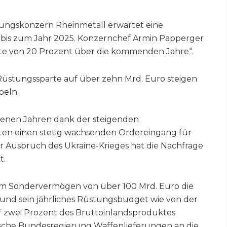
ungskonzern Rheinmetall erwartet eine
bis zum Jahr 2025. Konzernchef Armin Papperger
ate von 20 Prozent über die kommenden Jahre“.
Rüstungssparte auf über zehn Mrd. Euro steigen
peln.
genen Jahren dank der steigenden
ten einen stetig wachsenden Ordereingang für
 Ausbruch des Ukraine-Krieges hat die Nachfrage
t.
nem Sondervermögen von über 100 Mrd. Euro die
und sein jährliches Rüstungsbudget wie von der
f zwei Prozent des Bruttoinlandsproduktes
sche Bundesregierung Waffenlieferungen an die