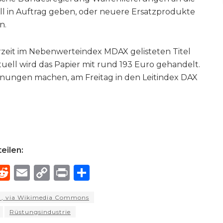
ll in Auftrag geben, oder neuere Ersatzprodukte
n.
rzeit im Nebenwerteindex MDAX gelisteten Titel
ktuell wird das Papier mit rund 193 Euro gehandelt.
fnungen machen, am Freitag in den Leitindex DAX
eilen:
R
E
C
P
S
h
e
m
o
ri
h
0
, via Wikimedia Commons
e
d
ai
p
n
ar
Rüstungsindustrie
di
l
y
t
e