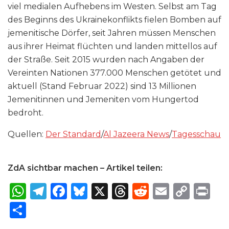
viel medialen Aufhebens im Westen. Selbst am Tag
des Beginns des Ukrainekonflikts fielen Bomben auf
jemenitische Dörfer, seit Jahren müssen Menschen
aus ihrer Heimat flüchten und landen mittellos auf
der Straße. Seit 2015 wurden nach Angaben der
Vereinten Nationen 377.000 Menschen getötet und
aktuell (Stand Februar 2022) sind 13 Millionen
Jemenitinnen und Jemeniten vom Hungertod
bedroht.
Quellen:
Der Standard
/
Al Jazeera News
/
Tagesschau
ZdA sichtbar machen – Artikel teilen:
W
T
F
B
X
T
R
E
C
P
h
el
a
lu
h
e
m
o
ri
S
a
e
c
e
re
d
ai
p
n
h