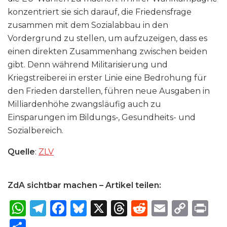
konzentriert sie sich darauf, die Friedensfrage
zusammen mit dem Sozialabbau in den
Vordergrund zu stellen, um aufzuzeigen, dass es
einen direkten Zusammenhang zwischen beiden
gibt. Denn während Militarisierung und
Kriegstreiberei in erster Linie eine Bedrohung für
den Frieden darstellen, führen neue Ausgaben in
Milliardenhöhe zwangsläufig auch zu
Einsparungen im Bildungs‑, Gesundheits- und
Sozialbereich.
Quelle
:
ZLV
ZdA sichtbar machen – Artikel teilen:
W
T
F
B
X
T
R
E
C
P
h
el
a
lu
h
e
m
o
ri
S