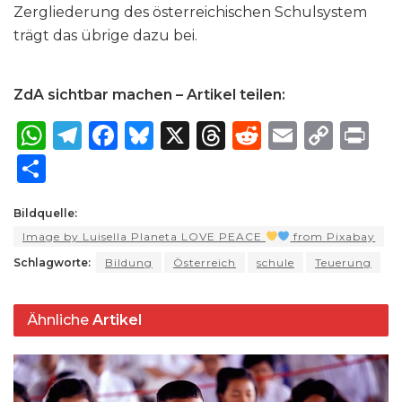
Zergliederung des österreichischen Schulsystem
trägt das übrige dazu bei.
ZdA sichtbar machen – Artikel teilen:
W
T
F
B
X
T
R
E
C
P
h
el
a
lu
h
e
m
o
ri
S
a
e
c
e
re
d
ai
p
n
h
ts
g
e
s
a
di
l
y
t
Bildquelle:
ar
Image by Luisella Planeta LOVE PEACE
from Pixabay
A
ra
b
k
d
t
Li
e
Schlagworte:
Bildung
Österreich
schule
Teuerung
p
m
o
y
s
n
p
o
k
Ähnliche
Artikel
k