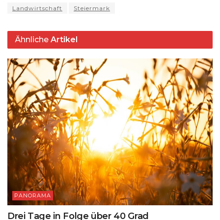
e
Landwirtschaft
Steiermark
p
m
o
y
s
n
p
o
k
Ähnliche
Artikel
k
PANORAMA
Drei Tage in Folge über 40 Grad