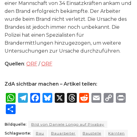
einer Mannschaft von 34 Einsatzkräften ankam und
den Brand erfolgreich bekämpfte. Der Arbeiter
wurde beim Brand nicht verletzt. Die Ursache des
Brandes ist jedoch immer noch unbekannt. Die
Polizei hat einen Spezialisten für
Brandermittlungen hinzugezogen, um weitere
Untersuchungen zur Ursache durchzuführen.
Quellen
:
ORF
/
ORF
ZdA sichtbar machen – Artikel teilen:
W
T
F
B
X
T
R
E
C
P
h
el
a
lu
h
e
m
o
ri
S
a
e
c
e
re
d
ai
p
n
h
ts
g
e
s
a
di
l
y
t
Bildquelle:
Bild von Daniele Longo auf Pixabay
ar
Schlagworte:
A
ra
Bau
b
Bauarbeiter
k
d
Baustelle
t
Kärnten
Li