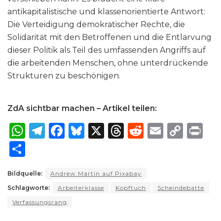
antikapitalistische und klassenorientierte Antwort:
Die Verteidigung demokratischer Rechte, die
Solidarität mit den Betroffenen und die Entlarvung
dieser Politik als Teil des umfassenden Angriffs auf
die arbeitenden Menschen, ohne unterdrückende
Strukturen zu beschönigen.
ZdA sichtbar machen – Artikel teilen:
W
T
F
B
X
T
R
E
C
P
h
el
a
lu
h
e
m
o
ri
S
a
e
c
e
re
d
ai
p
n
h
ts
g
e
s
a
di
l
y
t
Bildquelle:
Andrew Martin auf Pixabay
ar
Schlagworte:
A
ra
Arbeiterklasse
b
k
Kopftuch
d
t
Scheindebatte
Li
e
Verfassungsrang
p
m
o
y
s
n