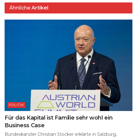
p
o
k
Ähnliche
Artikel
k
POLITIK
Für das Kapital ist Familie sehr wohl ein
Business Case
Bundeskanzler Christian Stocker erklärte in Salzburg,