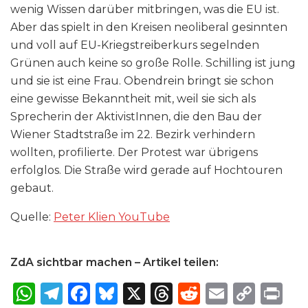
wenig Wissen darüber mitbringen, was die EU ist.
Aber das spielt in den Kreisen neoliberal gesinnten
und voll auf EU-Kriegstreiberkurs segelnden
Grünen auch keine so große Rolle. Schilling ist jung
und sie ist eine Frau. Obendrein bringt sie schon
eine gewisse Bekanntheit mit, weil sie sich als
Sprecherin der AktivistInnen, die den Bau der
Wiener Stadtstraße im 22. Bezirk verhindern
wollten, profilierte. Der Protest war übrigens
erfolglos. Die Straße wird gerade auf Hochtouren
gebaut.
Quelle:
Peter Klien YouTube
ZdA sichtbar machen – Artikel teilen:
W
T
F
B
X
T
R
E
C
P