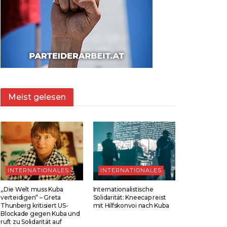
Meist gelesen
INTERNATIONALES
INTERNATIONALES
„Die Welt muss Kuba
Internationalistische
verteidigen“ – Greta
Solidarität: Kneecap reist
Thunberg kritisiert US-
mit Hilfskonvoi nach Kuba
Blockade gegen Kuba und
ruft zu Solidarität auf