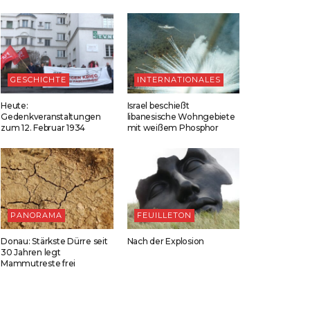
GESCHICHTE
INTERNATIONALES
Heute:
Israel beschießt
Gedenkveranstaltungen
libanesische Wohngebiete
zum 12. Februar 1934
mit weißem Phosphor
PANORAMA
FEUILLETON
Donau: Stärkste Dürre seit
Nach der Explosion
30 Jahren legt
Mammutreste frei