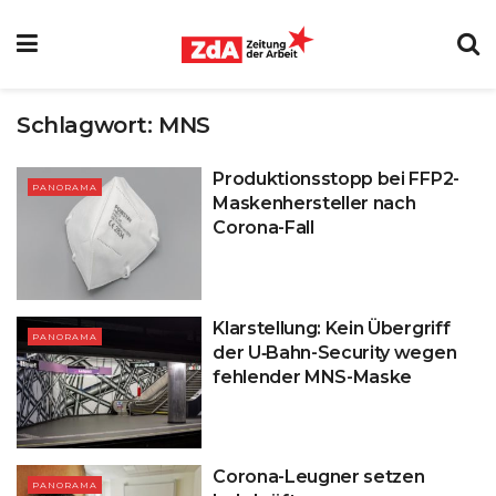
Schlagwort:
MNS
Produktionsstopp bei FFP2-
PANORAMA
Maskenhersteller nach
Corona-Fall
Klarstellung: Kein Übergriff
PANORAMA
der U‑Bahn-Security wegen
fehlender MNS-Maske
Corona-Leugner setzen
PANORAMA